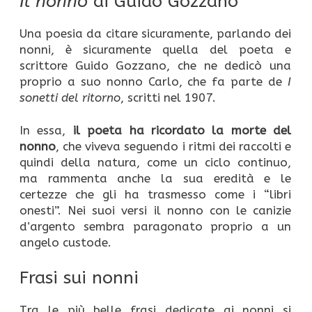
Il nonno
di Guido Gozzano
Una poesia da citare sicuramente, parlando dei
nonni, è sicuramente quella del poeta e
scrittore Guido Gozzano, che ne dedicò una
proprio a suo nonno Carlo, che fa parte de
I
sonetti del ritorno
, scritti nel 1907.
In essa,
il poeta ha ricordato la morte del
nonno
, che viveva seguendo i ritmi dei raccolti e
quindi della natura, come un ciclo continuo,
ma rammenta anche la sua eredità e le
certezze che gli ha trasmesso come i “libri
onesti”. Nei suoi versi il nonno con le canizie
d’argento sembra paragonato proprio a un
angelo custode.
Frasi sui nonni
Tra le più belle frasi dedicate ai nonni si