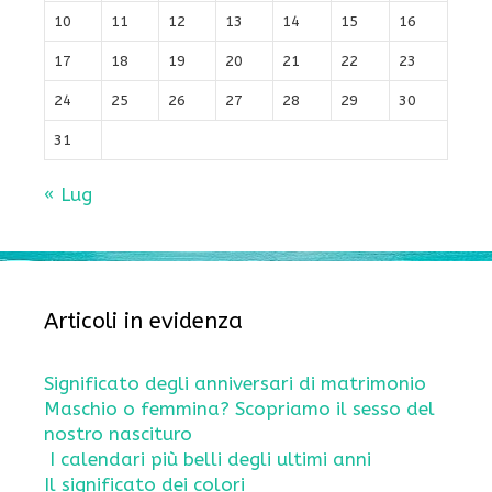
10
11
12
13
14
15
16
17
18
19
20
21
22
23
24
25
26
27
28
29
30
31
« Lug
Articoli in evidenza
Significato degli anniversari di matrimonio
Maschio o femmina? Scopriamo il sesso del
nostro nascituro
I calendari più belli degli ultimi anni
Il significato dei colori