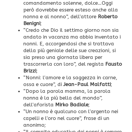
comandamento solenne, dolce…Oggi
però dovrebbe essere esteso anche alla
nonna e al nonno”, dell’attore
Roberto
Benigni
;
“Credo che Dio il settimo giorno non sia
andato in vacanza ma abbia inventato i
nonni. E, accorgendosi che si trattava
della più geniale delle sue creazioni, si
sia preso una giornata libera per
trascorrerla con loro”, del regista
Fausto
Brizzi
;
“Nonni: l’amore e la saggezza in carne,
ossa e cuore”, di
Jean-Paul Malfatti
;
“Dopo la parola mamma, la parola
nonna è la più bella del mondo”,
dell’aforista
Mirko Badiale
;
“Un nonno è qualcuno con l’argento nei
capelli e l’oro nel cuore”, frase di un
anonimo;
“Il compito educativo dei nonni è sempre