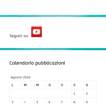
Seguici su:
Calendario pubblicazioni
Agosto 2026
L
M
M
G
V
S
D
1
2
3
4
5
6
7
8
9