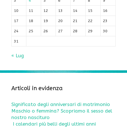
3
4
5
6
7
8
9
10
11
12
13
14
15
16
17
18
19
20
21
22
23
24
25
26
27
28
29
30
31
« Lug
Articoli in evidenza
Significato degli anniversari di matrimonio
Maschio o femmina? Scopriamo il sesso del
nostro nascituro
I calendari più belli degli ultimi anni