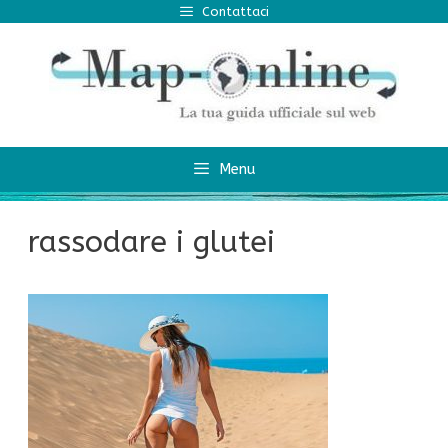
Vai
Contattaci
al
contenuto
Menu
rassodare i glutei