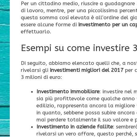
Per un cittadino medio, riuscire a guadagnare 
di lavoro, mentre, per una piccolissima percent
questa somma così elevata è all’ordine del gi
essere alcune forme di
investimento per un cap
effettuarlo.
Esempi su come investire 3
Di seguito, abbiamo elencato quelli che, a no
rivelarsi gli
investimenti migliori del 2017
per c
3 milioni di euro:
Investimento immobiliare
: investire nel
sia più profittevole come qualche anno
edilizio, rappresenta ancora la migliore
in quanto, sebbene possa subire ancora d
mai perdere totalmente il suo valore e p
Investimento in aziende fallite
: sembrer
rivelarsi un vero affare, questo perché, se