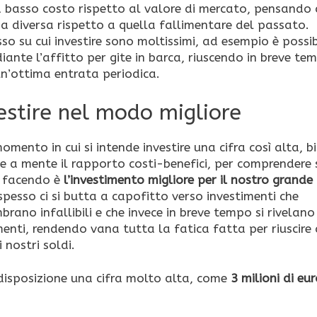
basso costo rispetto al valore di mercato, pensando 
ia diversa rispetto a quella fallimentare del passato.
lusso su cui investire sono moltissimi, ad esempio è possib
ante l’affitto per gite in barca, riuscendo in breve te
un’ottima entrata periodica.
vestire nel modo migliore
mento in cui si intende investire una cifra così alta, 
e a mente il rapporto costi-benefici, per comprendere 
o facendo è
l’investimento migliore per il nostro grande
spesso ci si butta a capofitto verso investimenti che
rano infallibili e che invece in breve tempo si rivelano
imenti, rendendo vana tutta la fatica fatta per riuscire 
 nostri soldi.
 disposizione una cifra molto alta, come
3 milioni di euro