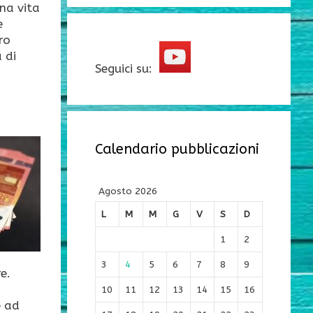
na vita
e
ro
 di
Seguici su:
Calendario pubblicazioni
Agosto 2026
L
M
M
G
V
S
D
1
2
3
4
5
6
7
8
9
e.
10
11
12
13
14
15
16
e ad