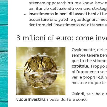
ottenere apparecchiature e know-how a 
un rilancio dell’azienda con una strateg
Investimento in beni di lusso
: i beni di 
acquistare uno yatch e guadagnarci medi
rientrare dell’investimento ed ottenere 
3 milioni di euro: come in
Ovviamente, nel mo
sempre tenere ben
quello che stiam
capitale
. Troppo 
all’apparenza semb
veri e propri fall
mettere da parte i
Quindi, se si ha a
vuole investirli
, i passi da fare sono: