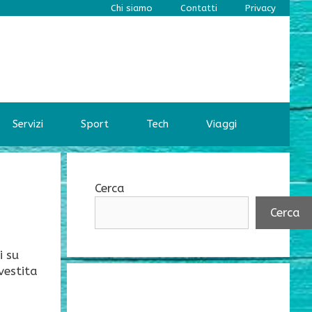
Chi siamo
Contatti
Privacy
Servizi
Sport
Tech
Viaggi
Cerca
Cerca
i su
vestita