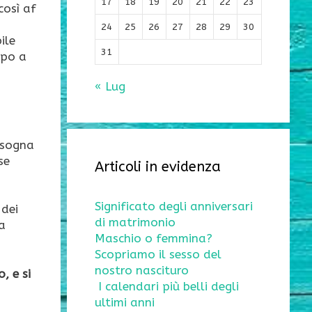
17
18
19
20
21
22
23
così af
24
25
26
27
28
29
30
ile
31
mpo a
« Lug
bisogna
se
Articoli in evidenza
Significato degli anniversari
 dei
di matrimonio
a
Maschio o femmina?
Scopriamo il sesso del
nostro nascituro
, e si
I calendari più belli degli
ultimi anni