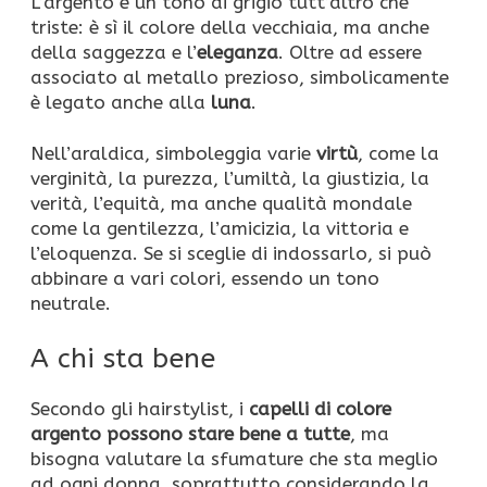
L’argento è un tono di grigio tutt’altro che
triste: è sì il colore della vecchiaia, ma anche
della saggezza e l’
eleganza
. Oltre ad essere
associato al metallo prezioso, simbolicamente
è legato anche alla
luna
.
Nell’araldica, simboleggia varie
virtù
, come la
verginità, la purezza, l’umiltà, la giustizia, la
verità, l’equità, ma anche qualità mondale
come la gentilezza, l’amicizia, la vittoria e
l’eloquenza. Se si sceglie di indossarlo, si può
abbinare a vari colori, essendo un tono
neutrale.
A chi sta bene
Secondo gli hairstylist, i
capelli di colore
argento possono stare bene a tutte
, ma
bisogna valutare la sfumature che sta meglio
ad ogni donna, soprattutto considerando la