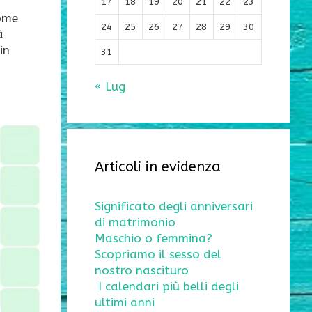
17
18
19
20
21
22
23
come
24
25
26
27
28
29
30
à
in
31
« Lug
Articoli in evidenza
Significato degli anniversari
di matrimonio
Maschio o femmina?
Scopriamo il sesso del
nostro nascituro
I calendari più belli degli
ultimi anni