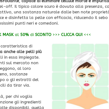
sfoliante
,
capace di eliminare cellule morte e impurità
el-off. Il tipico colore scuro è dovuto alla presenza, 
attivo, una sostanza naturale dalle ben note propriet
ce e disinfetta la pelle con efficacia, riducendo il sebo 
sissimi punti neri e comedoni.
K MASK
al
50%
di
SCONTO
>>>
CLICCA QUI
<<<
 caratteristica di
 anche alle pelli più
li in essa impiegate.
nti sul mercato non
seggono, al loro
meno, sostanze
o o gli estratti del
ili da tirar via.
à, per chi voglia
zione gli ingredienti
lte disponibili, quella