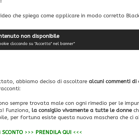
!
video che spiega come applicare in modo corretto Blac
ntenuto non disponibile
ookie cliccando su "Accetta" nel banner"
ttato, abbiamo deciso di ascoltare
alcuni commenti di
 racconti:
sono sempre trovata male con ogni rimedio per le impur
a! Funziona,
la consiglio vivamente a tutte le donne
ch
bile, per fortuna esiste questa nuova maschera che ci a
i
SCONTO
>>>
PRENDILA QUI
<<<