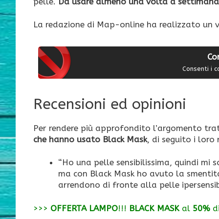
pelle.
Da usare almeno una volta a settimana
La redazione di Map-online ha realizzato un 
Co
Consenti i c
Recensioni ed opinioni
Per rendere più approfondito l’argomento tra
che hanno usato Black Mask
, di seguito i loro
“Ho una pelle sensibilissima, quindi mi 
ma con Black Mask ho avuto la smentit
arrendono di fronte alla pelle ipersensi
>>>
OFFERTA LAMPO
!!!
BLACK MASK
al
50%
d