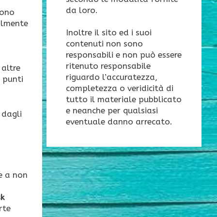
da loro.
sono
almente
Inoltre il sito ed i suoi
contenuti non sono
responsabili e non può essere
ritenuto responsabile
 altre
riguardo l’accuratezza,
i punti
completezza o veridicità di
tutto il materiale pubblicato
e neanche per qualsiasi
 dagli
eventuale danno arrecato.
e a non
sk
rte