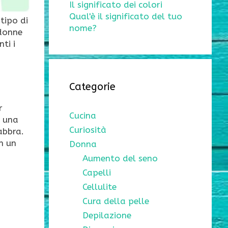
Il significato dei colori
Qual'è il significato del tuo
tipo di
nome?
 donne
ti i
Categorie
r
Cucina
n una
Curiosità
abbra.
in un
Donna
Aumento del seno
Capelli
Cellulite
Cura della pelle
Depilazione