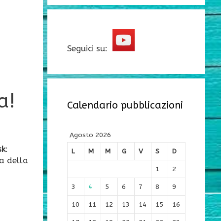
Seguici su:
a!
Calendario pubblicazioni
Agosto 2026
sk
:
L
M
M
G
V
S
D
a della
1
2
3
4
5
6
7
8
9
10
11
12
13
14
15
16