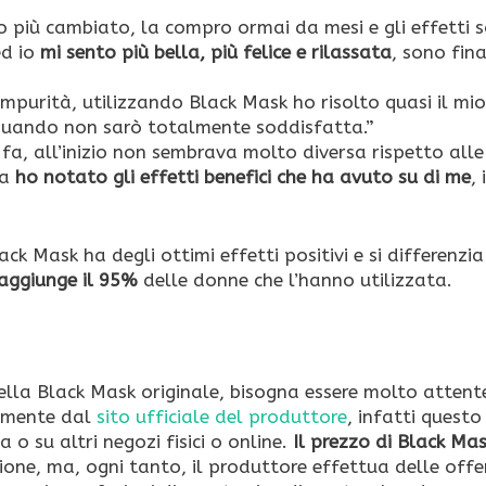
più cambiato, la compro ormai da mesi e gli effetti 
ed io
mi sento più bella, più felice e rilassata
, sono fin
mpurità, utilizzando Black Mask ho risolto quasi il mio
quando non sarò totalmente soddisfatta.”
fa, all’inizio non sembrava molto diversa rispetto alle
la
ho notato gli effetti benefici che ha avuto su di me
, 
ck Mask ha degli ottimi effetti positivi e si differenzia
raggiunge il 95%
delle donne che l’hanno utilizzata.
ella Black Mask originale, bisogna essere molto attent
vamente dal
sito ufficiale del produttore
, infatti questo
o su altri negozi fisici o online.
Il prezzo di Black Ma
ione, ma, ogni tanto, il produttore effettua delle offe