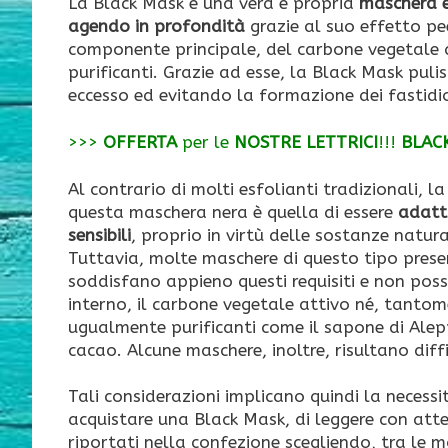
La Black Mask è una vera e propria
maschera e
agendo in profondità
grazie al suo effetto pe
componente principale, del carbone vegetale 
purificanti. Grazie ad esse, la Black Mask pulis
eccesso ed evitando la formazione dei fastidio
>>>
OFFERTA
per le
NOSTRE LETTRICI
!!!
BLAC
Al contrario di molti esfolianti tradizionali, la
questa maschera nera è quella di essere
adatta
sensibili
, proprio in virtù delle sostanze natura
Tuttavia, molte maschere di questo tipo prese
soddisfano appieno questi requisiti e non pos
interno, il carbone vegetale attivo né, tanto
ugualmente purificanti come il sapone di Alepp
cacao. Alcune maschere, inoltre, risultano diffic
Tali considerazioni implicano quindi la necessit
acquistare una Black Mask, di leggere con atten
riportati nella confezione scegliendo, tra le mo