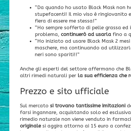
“Da quando ho usato Black Mask non ho 
stupefacenti! Il mio viso è ringiovanito 
fiera di essere me stessa!”
“Ho sempre sofferto di pelle grassa ed i
problema,
continuerò ad usarla
fino a 
“Ho iniziato ad usare Black Mask 2 mesi 
maschere, ma continuando ad utilizzar
neri sono spariti!!”
Anche gli esperti del settore affermano che Bla
altri rimedi naturali per
la sua efficienza che 
Prezzo e sito ufficiale
Sul mercato
si trovano tantissime imitazioni
d
farsi ingannare, acquistando solo ed esclusi
rimedio naturale non viene venduto in farmacia 
originale
si aggira attorno ai 15 euro a confez