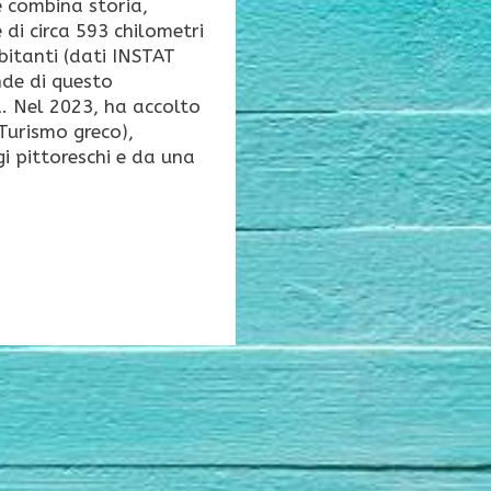
e combina storia,
di circa 593 chilometri
bitanti (dati INSTAT
nde di questo
a. Nel 2023, ha accolto
l Turismo greco),
gi pittoreschi e da una