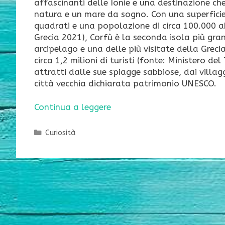
affascinanti delle Ionie e una destinazione ch
natura e un mare da sogno. Con una superficie 
quadrati e una popolazione di circa 100.000 a
Grecia 2021), Corfù è la seconda isola più gra
arcipelago e una delle più visitate della Greci
circa 1,2 milioni di turisti (fonte: Ministero de
attratti dalle sue spiagge sabbiose, dai villag
città vecchia dichiarata patrimonio UNESCO.
Continua a leggere
Categorie
Curiosità