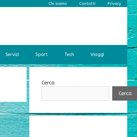
Chi siamo
Contatti
Privacy
Servizi
Sport
Tech
Viaggi
Cerca
Cerca