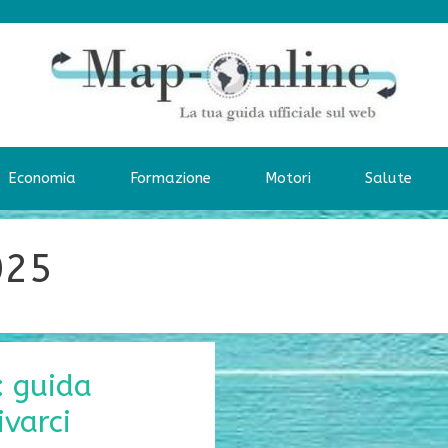
Economia
Formazione
Motori
Salute
025
: guida
varci