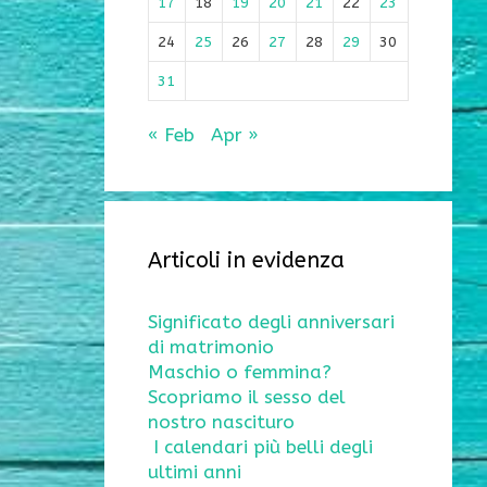
17
18
19
20
21
22
23
24
25
26
27
28
29
30
31
« Feb
Apr »
Articoli in evidenza
Significato degli anniversari
di matrimonio
Maschio o femmina?
Scopriamo il sesso del
nostro nascituro
I calendari più belli degli
ultimi anni