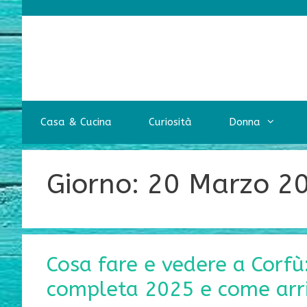
Vai
al
contenuto
Casa & Cucina
Curiosità
Donna
Giorno:
20 Marzo 2
Cosa fare e vedere a Corfù
completa 2025 e come arri