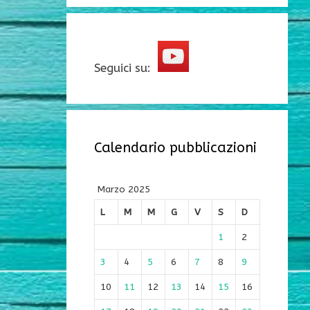
Seguici su:
Calendario pubblicazioni
Marzo 2025
L
M
M
G
V
S
D
1
2
3
4
5
6
7
8
9
10
11
12
13
14
15
16