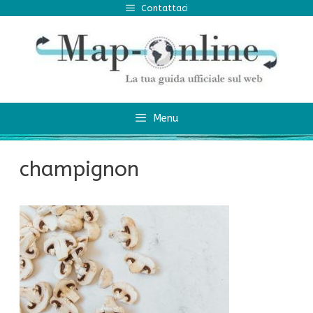
Vai
Contattaci
al
contenuto
Menu
champignon