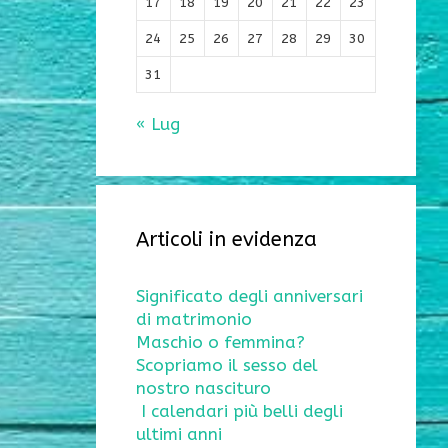
17
18
19
20
21
22
23
24
25
26
27
28
29
30
31
« Lug
Articoli in evidenza
Significato degli anniversari
di matrimonio
Maschio o femmina?
Scopriamo il sesso del
nostro nascituro
I calendari più belli degli
ultimi anni