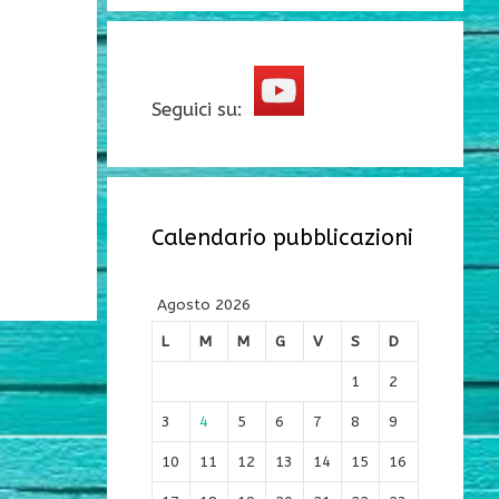
Seguici su:
Calendario pubblicazioni
Agosto 2026
L
M
M
G
V
S
D
1
2
3
4
5
6
7
8
9
10
11
12
13
14
15
16