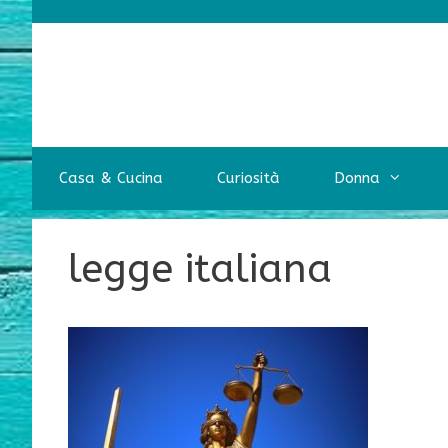
Vai
al
contenuto
Casa & Cucina
Curiosità
Donna
legge italiana