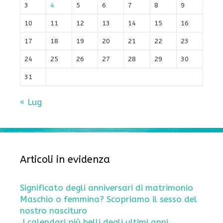
3
4
5
6
7
8
9
10
11
12
13
14
15
16
17
18
19
20
21
22
23
24
25
26
27
28
29
30
31
« Lug
Articoli in evidenza
Significato degli anniversari di matrimonio
Maschio o femmina? Scopriamo il sesso del
nostro nascituro
I calendari più belli degli ultimi anni