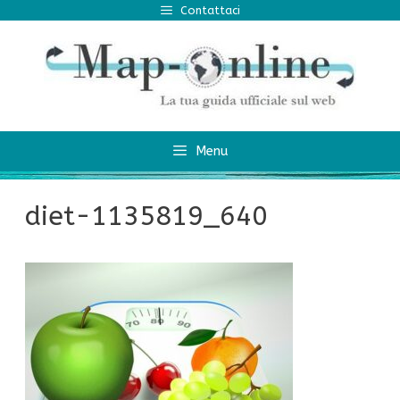
Vai
Contattaci
al
contenuto
Menu
diet-1135819_640