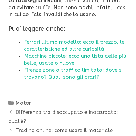
contrassegno invalidi
, che sia valido, in modo
da evitare truffe. Non sono pochi, infatti, i casi
in cui dei falsi invalidi che lo usano.
Puoi leggere anche:
Ferrari ultimo modello: ecco il prezzo, le
caratteristiche ed altre curiosità
Macchine piccole: ecco una lista delle più
belle, usate o nuove
Firenze zone a traffico limitato: dove si
trovano? Quali sono gli orari?
Categorie
Motori
Differenza tra disoccupato e inoccupato:
qual’è?
Trading online: come usare il materiale