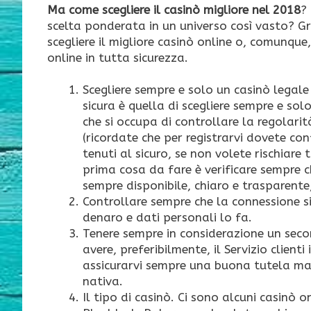
Ma come scegliere il casinò migliore nel 2018
?
scelta ponderata in un universo così vasto? Gra
scegliere il migliore casinò online o, comunque
online in tutta sicurezza.
Scegliere sempre e solo un casinò legal
sicura è quella di scegliere sempre e sol
che si occupa di controllare la regolarit
(ricordate che per registrarvi dovete c
tenuti al sicuro, se non volete rischiare
prima cosa da fare è verificare sempre c
sempre disponibile, chiaro e trasparente
Controllare sempre che la connessione si
denaro e dati personali lo fa.
Tenere sempre in considerazione un seco
avere, preferibilmente, il Servizio client
assicurarvi sempre una buona tutela ma 
nativa.
Il tipo di casinò. Ci sono alcuni casinò o