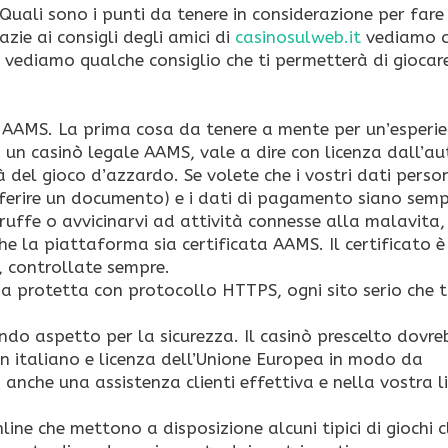
 Quali sono i punti da tenere in considerazione per fare
zie ai consigli degli amici di
casinosulweb.it
vediamo 
, vediamo qualche consiglio che ti permetterà di giocar
e AAMS. La prima cosa da tenere a mente per un’esperi
o un casinò legale AAMS, vale a dire con licenza dall’au
à del gioco d’azzardo. Se volete che i vostri dati perso
onferire un documento) e i dati di pagamento siano sem
 truffe o avvicinarvi ad attività connesse alla malavita,
he la piattaforma sia certificata AAMS. Il certificato è
, controllate sempre.
a protetta con protocollo HTTPS, ogni sito serio che t
ndo aspetto per la sicurezza. Il casinò prescelto dovre
i in italiano e licenza dell’Unione Europea in modo da
anche una assistenza clienti effettiva e nella vostra l
nline che mettono a disposizione alcuni tipici di giochi cl