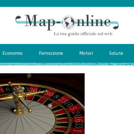
Economia
Formazione
Motori
Salute