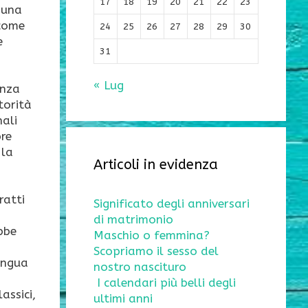
17
18
19
20
21
22
23
 una
come
24
25
26
27
28
29
30
e
31
« Lug
enza
torità
nali
pre
 la
Articoli in evidenza
ratti
Significato degli anniversari
di matrimonio
bbe
Maschio o femmina?
Scopriamo il sesso del
ingua
nostro nascituro
I calendari più belli degli
assici,
ultimi anni