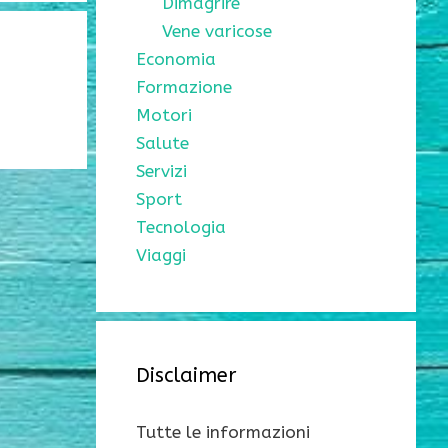
Dimagrire
Vene varicose
Economia
Formazione
Motori
Salute
Servizi
Sport
Tecnologia
Viaggi
Disclaimer
Tutte le informazioni