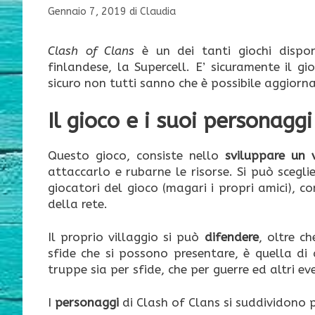
Gennaio 7, 2019
di
Claudia
Clash of Clans
è un dei tanti giochi dispon
finlandese, la Supercell. E’ sicuramente il 
sicuro non tutti sanno che è possibile aggiorna
Il gioco e i suoi personaggi
Questo gioco, consiste nello
sviluppare un 
attaccarlo e rubarne le risorse. Si può scegli
giocatori del gioco (magari i propri amici), 
della rete.
Il proprio villaggio si può
difendere
, oltre c
sfide che si possono presentare, è quella di a
truppe sia per sfide, che per guerre ed altri eve
I
personaggi
di Clash of Clans si suddividono p