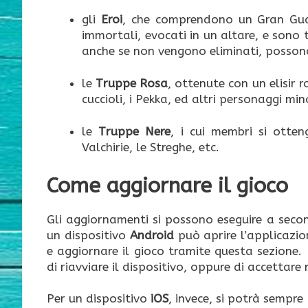
gli
Eroi
, che comprendono un Gran Guard
immortali, evocati in un altare, e sono t
anche se non vengono eliminati, possono
le
Truppe Rosa
, ottenute con un elisir r
cuccioli, i Pekka, ed altri personaggi min
le
Truppe Nere
, i cui membri si otten
Valchirie, le Streghe, etc.
Come aggiornare il gioco
Gli aggiornamenti si possono eseguire a seconda
un dispositivo
Android
può aprire l’applicazio
e aggiornare il gioco tramite questa sezione.
di riavviare il dispositivo, oppure di accettare 
Per un dispositivo
iOS
, invece, si potrà sempre