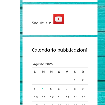
Seguici su:
Calendario pubblicazioni
Agosto 2026
L
M
M
G
V
S
D
1
2
3
4
5
6
7
8
9
10
11
12
13
14
15
16