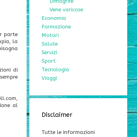
Dimagrire
Vene varicose
Economia
Formazione
r parte
Motori
pia, la
Salute
bisogna
Servizi
Sport
Tecnologia
ioni di
 sempre
Viaggi
ll.com,
ione al
Disclaimer
Tutte le informazioni