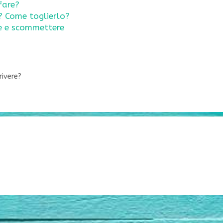
fare?
? Come toglierlo?
re e scommettere
rivere?