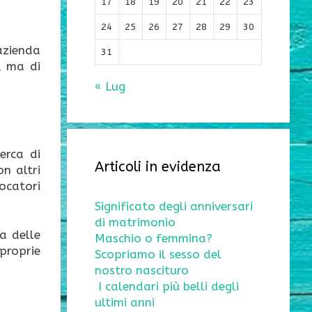
17
18
19
20
21
22
23
24
25
26
27
28
29
30
azienda
31
, ma di
« Lug
erca di
Articoli in evidenza
on altri
iocatori
Significato degli anniversari
di matrimonio
a delle
Maschio o femmina?
 proprie
Scopriamo il sesso del
nostro nascituro
I calendari più belli degli
ultimi anni