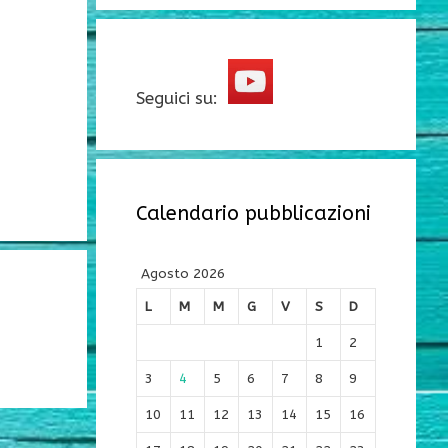
Seguici su:
Calendario pubblicazioni
Agosto 2026
L
M
M
G
V
S
D
1
2
3
4
5
6
7
8
9
10
11
12
13
14
15
16