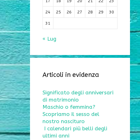
17
18
19
20
21
22
23
24
25
26
27
28
29
30
31
« Lug
Articoli in evidenza
Significato degli anniversari
di matrimonio
Maschio o femmina?
Scopriamo il sesso del
nostro nascituro
I calendari più belli degli
ultimi anni