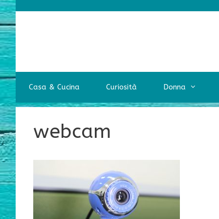
Vai
al
contenuto
Casa & Cucina
Curiosità
Donna
webcam