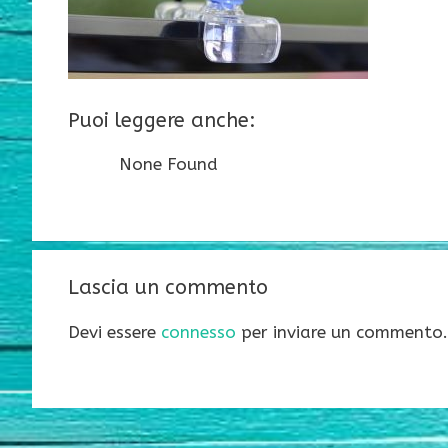
Puoi leggere anche:
None Found
Lascia un commento
Devi essere
connesso
per inviare un commento.