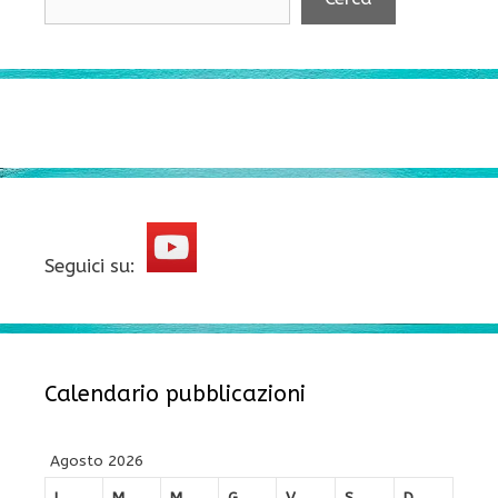
Seguici su:
Calendario pubblicazioni
Agosto 2026
L
M
M
G
V
S
D