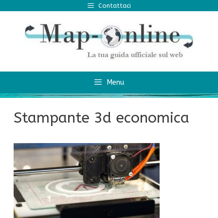
Vai
Contattaci
al
contenuto
Menu
Stampante 3d economica