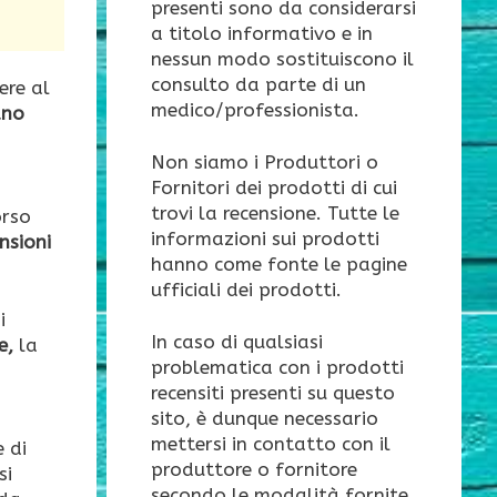
presenti sono da considerarsi
a titolo informativo e in
nessun modo sostituiscono il
consulto da parte di un
ere al
medico/professionista.
ano
Non siamo i Produttori o
Fornitori dei prodotti di cui
trovi la recensione. Tutte le
orso
informazioni sui prodotti
nsioni
hanno come fonte le pagine
ufficiali dei prodotti.
i
In caso di qualsiasi
e,
la
problematica con i prodotti
recensiti presenti su questo
sito, è dunque necessario
mettersi in contatto con il
 di
produttore o fornitore
si
secondo le modalità fornite