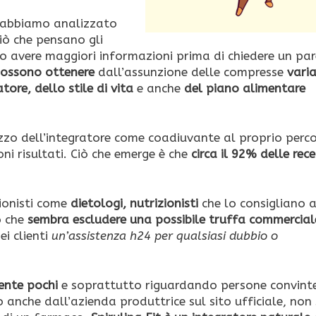
e, abbiamo analizzato
iò che pensano gli
no avere maggiori informazioni prima di chiedere un par
i possono ottenere
dall’assunzione delle compresse
vari
tore, dello stile di vita
e anche
del piano alimentare
zzo dell’integratore come coadiuvante al proprio perc
i risultati. Ciò che emerge è che
circa il 92% delle rece
ionisti come
dietologi, nutrizionisti
che lo consigliano a
o che
sembra escludere una possibile truffa commercial
ei clienti
un’assistenza h24 per qualsiasi dubbio o
mente pochi
e soprattutto riguardando persone convinte
anche dall’azienda produttrice sul sito ufficiale, non 