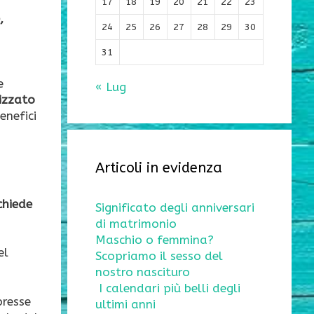
17
18
19
20
21
22
23
,
24
25
26
27
28
29
30
31
e
« Lug
lizzato
enefici
Articoli in evidenza
chiede
Significato degli anniversari
di matrimonio
Maschio o femmina?
el
Scopriamo il sesso del
nostro nascituro
I calendari più belli degli
presse
ultimi anni