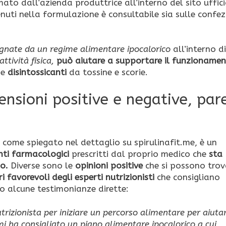
mato dall’azienda produttrice all’interno del sito uffici
tenuti nella formulazione è consultabile sia sulle confez
nate da un regime alimentare ipocalorico
all’interno d
attività fisica,
può aiutare a supportare il funzionamen
i
e
disintossicanti
da tossine e scorie.
censioni positive e negative, par
come spiegato nel dettaglio su spirulinafit.me, è un
ti farmacologici
prescritti dal proprio medico che
sta
o.
Diverse sono le
opinioni positive
che si possono trov
i favorevoli degli esperti nutrizionisti
che consigliano
ito alcune testimonianze dirette:
trizionista per iniziare un percorso alimentare per aiuta
 mi ha consigliato un piano alimentare ipocalorico a cui