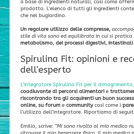
a base di ingredienti naturali, così come affer
prodotto. L’elenco di tutti gli ingredienti con
che nel bugiardino.
Un regolare utilizzo delle compresse,
accompag
stile di vita sano
ed
equilibrato
in cui si pratica
metabolismo, dei processi digestivi,
intestinal
Spirulina Fit: opinioni e re
dell’esperto
L’integratore Spirulina Fit per il dimagrimento,
coadiuvante di percorsi alimentari
e
trattamen
riscontrando tra gli acquirenti un buon success
online, su forum
e
community
così come i
parer
l’utilizzo dell’integratore. Riportiamo di segu
Emilio, scrive:
“Mi sono rivolto al mio medico nu
ritrovare il mio benessere fisico. Il mio medico