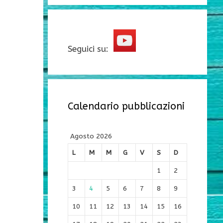
Seguici su:
Calendario pubblicazioni
Agosto 2026
L
M
M
G
V
S
D
1
2
3
4
5
6
7
8
9
10
11
12
13
14
15
16