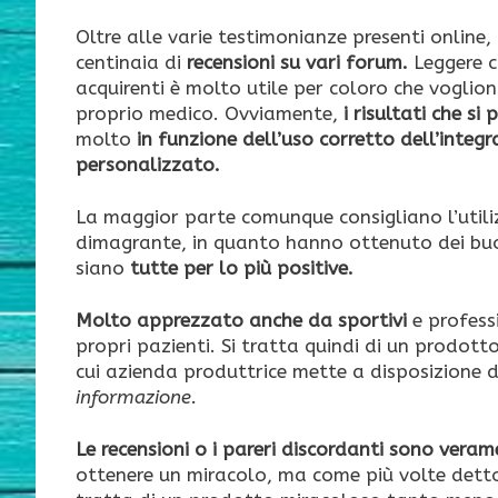
Oltre alle varie testimonianze presenti onlin
centinaia di
recensioni su vari forum.
Leggere c
acquirenti è molto utile per coloro che voglio
proprio medico. Ovviamente,
i risultati che s
molto
in funzione dell’uso corretto dell’integra
personalizzato.
La maggior parte comunque consigliano l’utili
dimagrante, in quanto hanno ottenuto dei buon
siano
tutte per lo più positive.
Molto apprezzato anche da sportivi
e profess
propri pazienti. Si tratta quindi di un prodott
cui azienda produttrice mette a disposizione d
informazione.
Le recensioni o i pareri discordanti sono vera
ottenere un miracolo, ma come più volte detto 