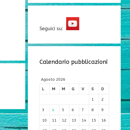
Seguici su:
Calendario pubblicazioni
Agosto 2026
L
M
M
G
V
S
D
1
2
3
4
5
6
7
8
9
10
11
12
13
14
15
16