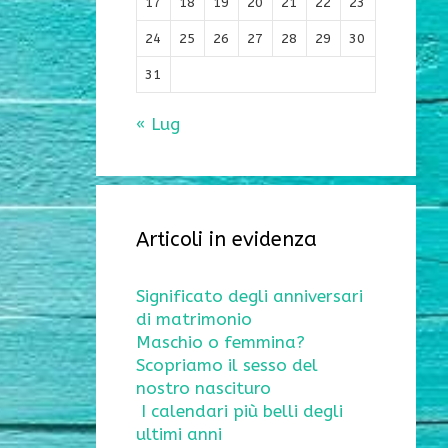
17
18
19
20
21
22
23
24
25
26
27
28
29
30
31
« Lug
Articoli in evidenza
Significato degli anniversari
di matrimonio
Maschio o femmina?
Scopriamo il sesso del
nostro nascituro
I calendari più belli degli
ultimi anni