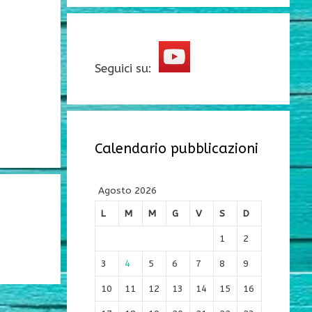
Seguici su:
Calendario pubblicazioni
Agosto 2026
L
M
M
G
V
S
D
1
2
3
4
5
6
7
8
9
10
11
12
13
14
15
16