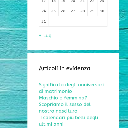
17
18
19
20
21
22
23
24
25
26
27
28
29
30
31
« Lug
Articoli in evidenza
Significato degli anniversari
di matrimonio
Maschio o femmina?
Scopriamo il sesso del
nostro nascituro
I calendari più belli degli
ultimi anni