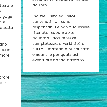
da loro.
lterare
 il
Inoltre il sito ed i suoi
lo yoga
contenuti non sono
ale.
responsabili e non può essere
e sulla
ritenuto responsabile
riguardo l’accuratezza,
completezza o veridicità di
tino
tutto il materiale pubblicato
a buona
e neanche per qualsiasi
umare
eventuale danno arrecato.
orare
o e