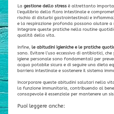
La
gestione dello stress
è altrettanto importan
l’equilibrio della flora intestinale e comprom
rischio di disturbi gastrointestinali e infiam
e la respirazione profonda possono aiutare a rid
Integrare queste pratiche nella routine quotidi
qualità della vita.
Infine,
le abitudini igieniche e le pratiche quot
sano. Evitare l’uso eccessivo di antibiotici, c
igiene personale sono fondamentali per preveni
acqua potabile sicura e di seguire una dieta eq
barriera intestinale e sostenere il sistema imm
Incorporare queste abitudini salutari nella vi
la funzione immunitaria, contribuendo al benes
consapevole è essenziale per mantenere un sist
Puoi leggere anche: