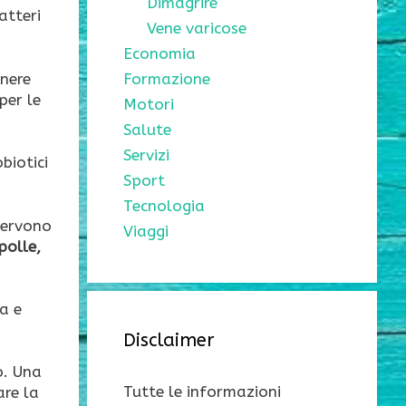
Dimagrire
atteri
Vene varicose
Economia
nere
Formazione
per le
Motori
Salute
Servizi
biotici
Sport
Tecnologia
servono
Viaggi
polle,
a e
Disclaimer
o. Una
Tutte le informazioni
are la