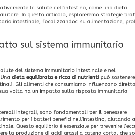
gativamente la salute dell’intestino, come una dieta
salutare. In questo articolo, esploreremo strategie prat
ario intestinale, focalizzandoci su alimentazione, prob
patto sul sistema immunitario
salute del sistema immunitario intestinale e nel
. Una
dieta equilibrata e ricca di nutrienti
può sostenere
stinali. Gli alimenti che consumiamo influenzano diret
a sua volta ha un impatto sulla risposta immunitaria
cereali integrali, sono fondamentali per il benessere
rimento per i batteri benefici nell’intestino, aiutando 
inale. Questo equilibrio è essenziale per prevenire l’ecc
nere la produzione di acidi grassi a catena corta, che s