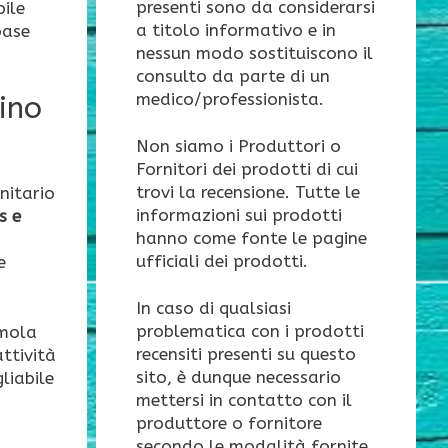
presenti sono da considerarsi
bile
a titolo informativo e in
base
nessun modo sostituiscono il
consulto da parte di un
medico/professionista.
tino
Non siamo i Produttori o
Fornitori dei prodotti di cui
trovi la recensione. Tutte le
nitario
informazioni sui prodotti
s e
hanno come fonte le pagine
ufficiali dei prodotti.
e
In caso di qualsiasi
problematica con i prodotti
imola
recensiti presenti su questo
attività
sito, è dunque necessario
gliabile
mettersi in contatto con il
produttore o fornitore
secondo le modalità fornite