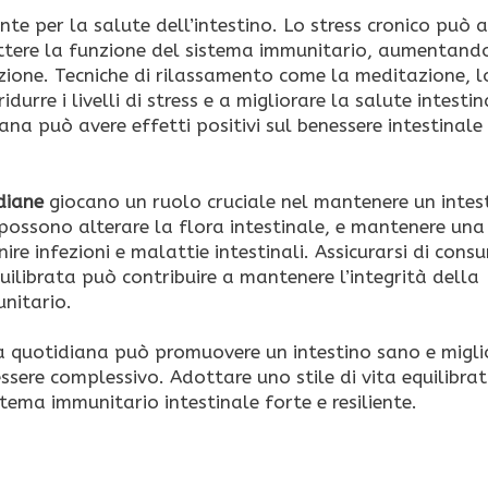
te per la salute dell’intestino. Lo stress cronico può a
ettere la funzione del sistema immunitario, aumentando
mazione. Tecniche di rilassamento come la meditazione, 
urre i livelli di stress e a migliorare la salute intestin
ana può avere effetti positivi sul benessere intestinale 
idiane
giocano un ruolo cruciale nel mantenere un intes
he possono alterare la flora intestinale, e mantenere un
re infezioni e malattie intestinali. Assicurarsi di cons
uilibrata può contribuire a mantenere l’integrità della
unitario.
ta quotidiana può promuovere un intestino sano e migli
sere complessivo. Adottare uno stile di vita equilibrat
ema immunitario intestinale forte e resiliente.