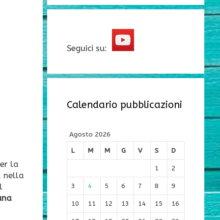
Seguici su:
Calendario pubblicazioni
Agosto 2026
L
M
M
G
V
S
D
er la
1
2
, nella
3
4
5
6
7
8
9
l
una
10
11
12
13
14
15
16