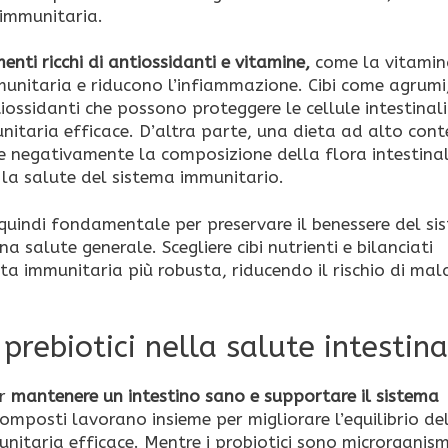
a immunitaria.
menti ricchi di antiossidanti e vitamine,
come la vitamin
unitaria e riducono l’infiammazione. Cibi come agrumi
tiossidanti che possono proteggere le cellule intestinali
nitaria efficace. D’altra parte, una dieta ad alto con
are negativamente la composizione della flora intestina
a salute del sistema immunitario.
quindi fondamentale per preservare il benessere del si
salute generale. Scegliere cibi nutrienti e bilanciati
ta immunitaria più robusta, riducendo il rischio di mala
i prebiotici nella salute intestin
er
mantenere un intestino sano e supportare il sistema
omposti lavorano insieme per migliorare l’equilibrio de
nitaria efficace. Mentre i probiotici sono microrganismi