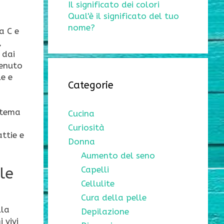
Il significato dei colori
Qual'è il significato del tuo
nome?
a C e
,
 dai
tenuto
le e
Categorie
stema
Cucina
Curiosità
ttie e
Donna
Aumento del seno
ale
Capelli
Cellulite
Cura della pelle
lla
Depilazione
 vivi