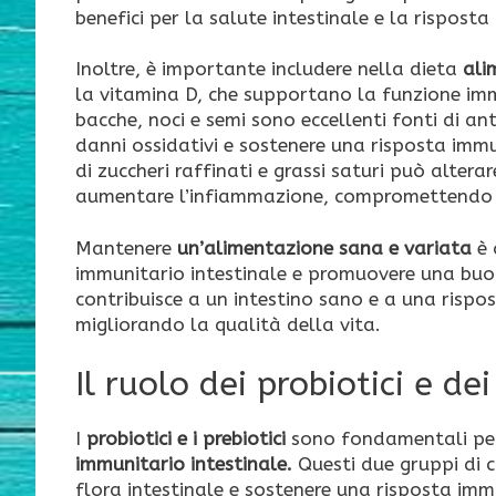
benefici per la salute intestinale e la rispost
Inoltre, è importante includere nella dieta
ali
la vitamina D, che supportano la funzione imm
bacche, noci e semi sono eccellenti fonti di an
danni ossidativi e sostenere una risposta immu
di zuccheri raffinati e grassi saturi può alter
aumentare l’infiammazione, compromettendo l
Mantenere
un’alimentazione sana e variata
è 
immunitario intestinale e promuovere una buona 
contribuisce a un intestino sano e a una rispos
migliorando la qualità della vita.
Il ruolo dei probiotici e de
I
probiotici e i prebiotici
sono fondamentali p
immunitario intestinale.
Questi due gruppi di c
flora intestinale e sostenere una risposta immu