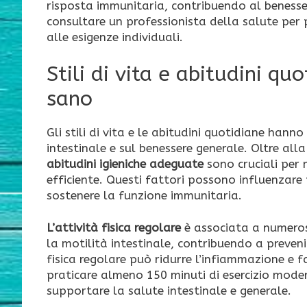
risposta immunitaria, contribuendo al benessere 
consultare un professionista della salute per p
alle esigenze individuali.
Stili di vita e abitudini q
sano
Gli stili di vita e le abitudini quotidiane han
intestinale e sul benessere generale. Oltre all
abitudini igieniche adeguate
sono cruciali per
efficiente. Questi fattori possono influenzare
sostenere la funzione immunitaria.
L’attività fisica regolare
è associata a numerosi 
la motilità intestinale, contribuendo a prevenir
fisica regolare può ridurre l’infiammazione e fav
praticare almeno 150 minuti di esercizio moder
supportare la salute intestinale e generale.