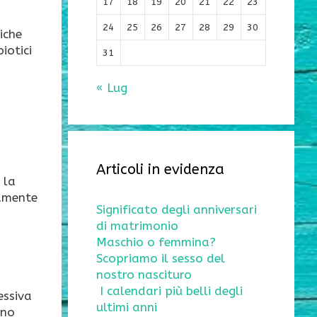
17
18
19
20
21
22
23
24
25
26
27
28
29
30
iche
iotici
31
« Lug
Articoli in evidenza
 la
tamente
Significato degli anniversari
di matrimonio
Maschio o femmina?
Scopriamo il sesso del
nostro nascituro
a
I calendari più belli degli
essiva
ultimi anni
ono