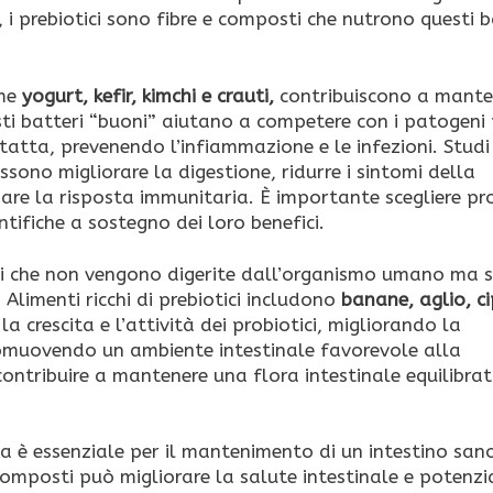
 i prebiotici sono fibre e composti che nutrono questi b
me
yogurt, kefir, kimchi e crauti,
contribuiscono a mante
sti batteri “buoni” aiutano a competere con i patogeni 
ntatta, prevenendo l’infiammazione e le infezioni. Studi
ssono migliorare la digestione, ridurre i sintomi della
rzare la risposta immunitaria. È importante scegliere pro
tifiche a sostegno dei loro benefici.
ari che non vengono digerite dall’organismo umano ma 
 Alimenti ricchi di prebiotici includono
banane, aglio, ci
 crescita e l’attività dei probiotici, migliorando la
romuovendo un ambiente intestinale favorevole alla
contribuire a mantenere una flora intestinale equilibrat
ieta è essenziale per il mantenimento di un intestino san
composti può migliorare la salute intestinale e potenzi