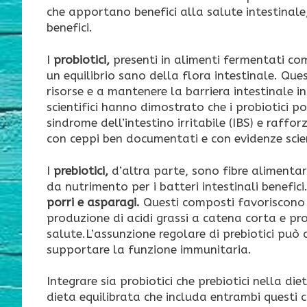
che apportano benefici alla salute intestinale,
benefici.
I
probiotici,
presenti in alimenti fermentati co
un equilibrio sano della flora intestinale. Que
risorse e a mantenere la barriera intestinale i
scientifici hanno dimostrato che i probiotici po
sindrome dell’intestino irritabile (IBS) e raffo
con ceppi ben documentati e con evidenze scien
I
prebiotici,
d’altra parte, sono fibre aliment
da nutrimento per i batteri intestinali benefici.
porri e asparagi.
Questi composti favoriscono la
produzione di acidi grassi a catena corta e p
salute.L’assunzione regolare di prebiotici può 
supportare la funzione immunitaria.
Integrare sia probiotici che prebiotici nella d
dieta equilibrata che includa entrambi questi 