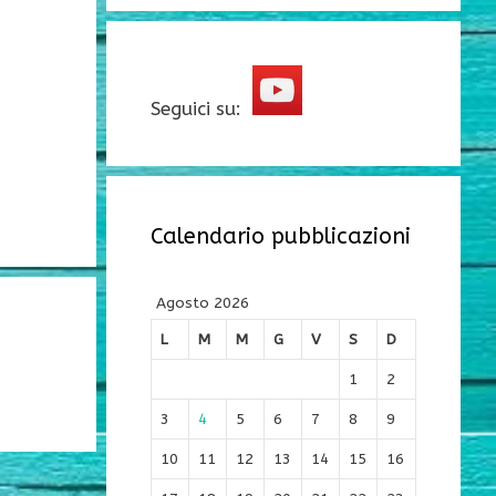
Seguici su:
Calendario pubblicazioni
Agosto 2026
L
M
M
G
V
S
D
1
2
3
4
5
6
7
8
9
10
11
12
13
14
15
16