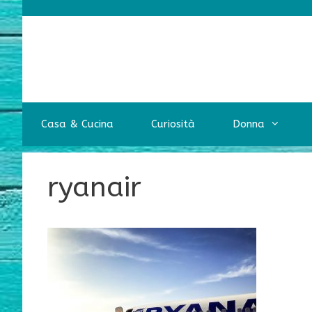
Vai
al
contenuto
Casa & Cucina
Curiosità
Donna
ryanair