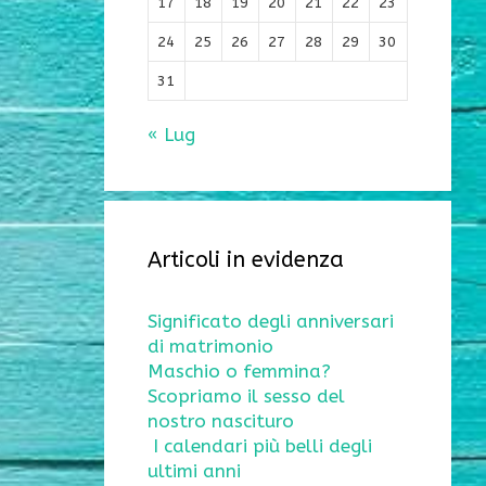
17
18
19
20
21
22
23
24
25
26
27
28
29
30
31
« Lug
Articoli in evidenza
Significato degli anniversari
di matrimonio
Maschio o femmina?
Scopriamo il sesso del
nostro nascituro
I calendari più belli degli
ultimi anni