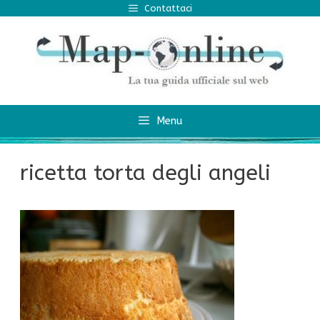
Vai
Contattaci
al
contenuto
Menu
ricetta torta degli angeli