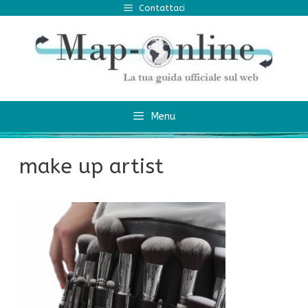
Vai
Contattaci
al
contenuto
Menu
make up artist