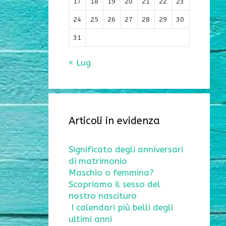
17
18
19
20
21
22
23
24
25
26
27
28
29
30
31
« Lug
Articoli in evidenza
Significato degli anniversari
di matrimonio
Maschio o femmina?
Scopriamo il sesso del
nostro nascituro
I calendari più belli degli
ultimi anni