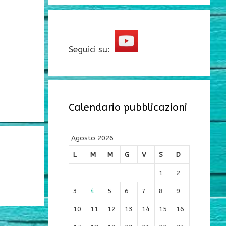
Seguici su:
Calendario pubblicazioni
Agosto 2026
L
M
M
G
V
S
D
1
2
3
4
5
6
7
8
9
10
11
12
13
14
15
16