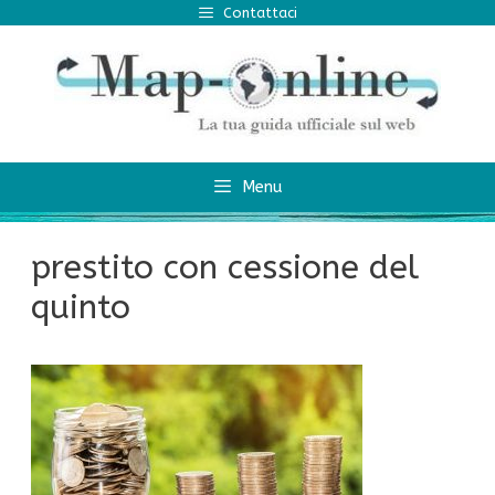
Vai
Contattaci
al
contenuto
Menu
prestito con cessione del
quinto