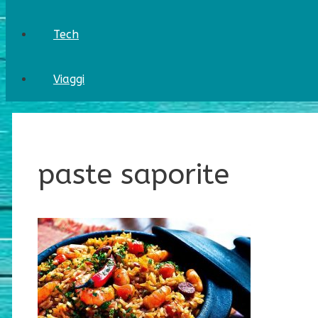
Tech
Viaggi
paste saporite