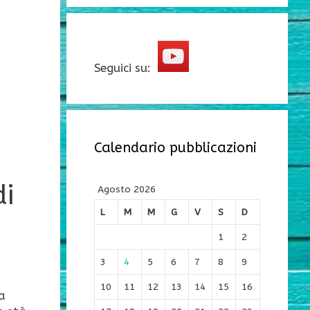
Seguici su:
Calendario pubblicazioni
di
Agosto 2026
L
M
M
G
V
S
D
1
2
3
4
5
6
7
8
9
10
11
12
13
14
15
16
a