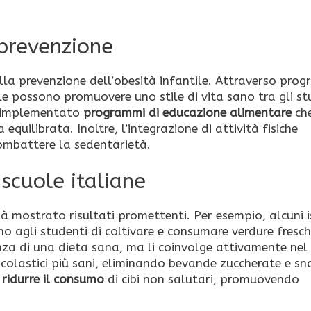
 prevenzione
la prevenzione dell’obesità infantile. Attraverso pro
uole possono promuovere uno stile di vita sano tra gli st
no implementato
programmi di educazione alimentare
ch
quilibrata. Inoltre, l’integrazione di attività fisiche
combattere la sedentarietà.
 scuole italiane
ià mostrato risultati promettenti. Per esempio, alcuni i
o agli studenti di coltivare e consumare verdure fresch
za di una dieta sana, ma li coinvolge attivamente nel
olastici più sani, eliminando bevande zuccherate e sn
a
ridurre il consumo
di cibi non salutari, promuovendo