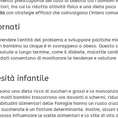
umento preoccupante dei tassi di obesità tra i bambini i
tori, tra cui la ridotta attività fisica e una dieta poco
ida
con strategie efficaci che coinvolgano l’intera comu
ornati
endere l’entità del problema e sviluppare politiche mi
a un bambino su cinque è in sovrappeso o obeso. Questo s
salute a lungo termine, come il diabete, malattie card
ei dati consentono di monitorare le tendenze e valutare
sità infantile
i sono una dieta ricca di zuccheri e grassi e la mancanza
, molti bambini trascorrono ore davanti a schermi, ridu
bitudini alimentari delle famiglie hanno un ruolo crucia
 zuccherate è un fattore determinante. Inoltre, alcuni 
ossa influenzare le scelte alimentari e lo stile di vita 