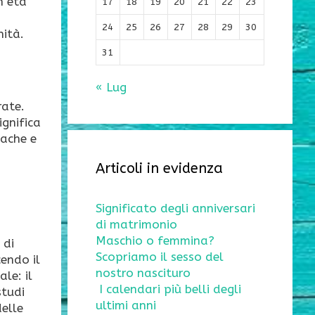
n età
17
18
19
20
21
22
23
24
25
26
27
28
29
30
nità.
31
« Lug
rate.
ignifica
iache e
Articoli in evidenza
Significato degli anniversari
di matrimonio
Maschio o femmina?
 di
Scopriamo il sesso del
cendo il
nostro nascituro
le: il
I calendari più belli degli
studi
ultimi anni
delle