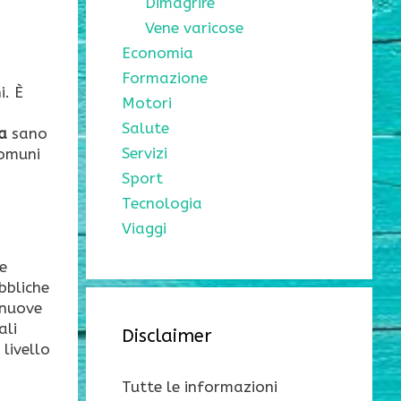
Dimagrire
Vene varicose
Economia
Formazione
i. È
Motori
Salute
a
sano
Servizi
comuni
Sport
Tecnologia
Viaggi
ve
bbliche
 nuove
ali
Disclaimer
livello
Tutte le informazioni