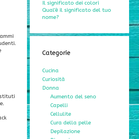
Il significato dei colori
Qual'è il significato del tuo
nome?
grammi
udenti.
e
Categorie
Cucina
Curiosità
Donna
stituti
Aumento del seno
e.
Capelli
Cellulite
ack
Cura della pelle
Depilazione