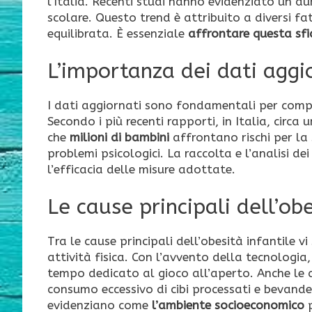
l’Italia. Recenti studi hanno evidenziato un a
scolare. Questo trend è attribuito a diversi fat
equilibrata. È essenziale
affrontare questa sf
L’importanza dei dati aggi
I dati aggiornati sono fondamentali per compr
Secondo i più recenti rapporti, in Italia, circ
che
milioni di bambini
affrontano rischi per la 
problemi psicologici. La raccolta e l’analisi d
l’efficacia delle misure adottate.
Le cause principali dell’obe
Tra le cause principali dell’obesità infantile v
attività fisica. Con l’avvento della tecnologia
tempo dedicato al gioco all’aperto. Anche le a
consumo eccessivo di cibi processati e bevande
evidenziano come
l’ambiente socioeconomico
p