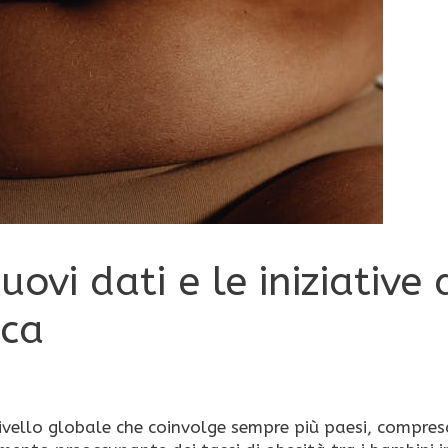
uovi dati e le iniziative 
ica
livello globale che coinvolge sempre più paesi, compres