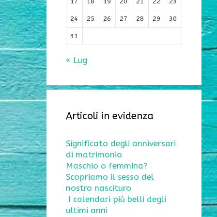
17
18
19
20
21
22
23
24
25
26
27
28
29
30
31
« Lug
Articoli in evidenza
Significato degli anniversari
di matrimonio
Maschio o femmina?
Scopriamo il sesso del
nostro nascituro
I calendari più belli degli
ultimi anni