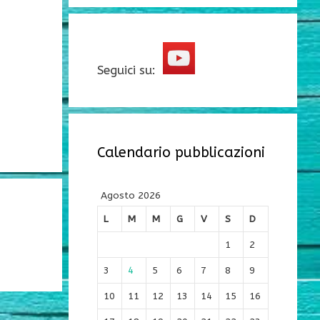
Seguici su:
Calendario pubblicazioni
Agosto 2026
L
M
M
G
V
S
D
1
2
3
4
5
6
7
8
9
10
11
12
13
14
15
16