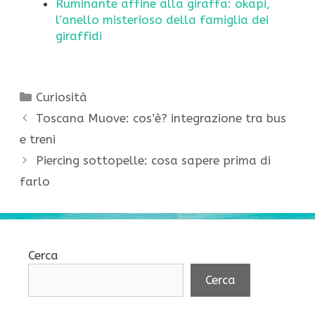
Ruminante affine alla giraffa: okapi,
l’anello misterioso della famiglia dei
giraffidi
Categorie
Curiosità
Toscana Muove: cos’è? integrazione tra bus
e treni
Piercing sottopelle: cosa sapere prima di
farlo
Cerca
Cerca