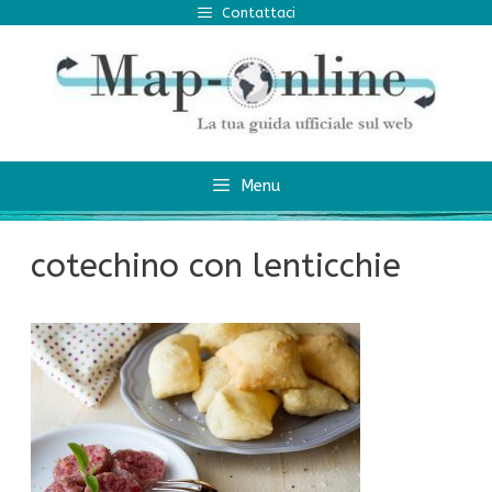
Vai
Contattaci
al
contenuto
Menu
cotechino con lenticchie