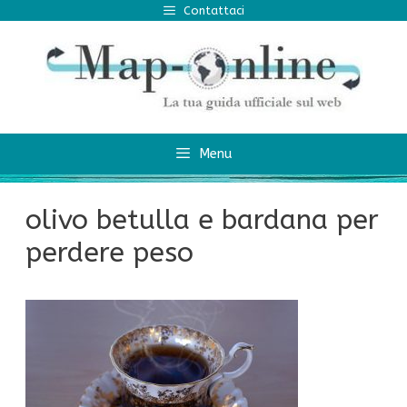
Vai
Contattaci
al
contenuto
Menu
olivo betulla e bardana per
perdere peso