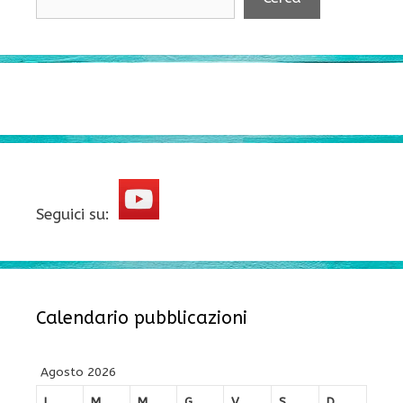
Seguici su:
Calendario pubblicazioni
Agosto 2026
L
M
M
G
V
S
D