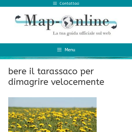
Vai
Contattaci
al
contenuto
Menu
bere il tarassaco per
dimagrire velocemente