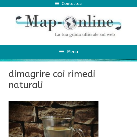
Vai
Contattaci
al
contenuto
Menu
dimagrire coi rimedi
naturali