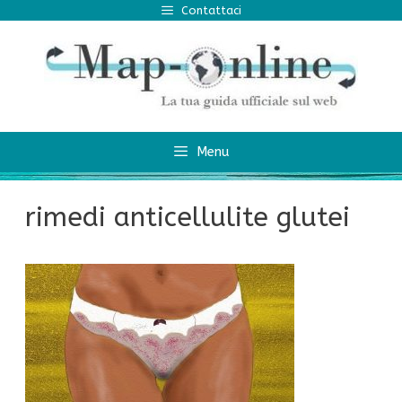
Vai
Contattaci
al
contenuto
Menu
rimedi anticellulite glutei