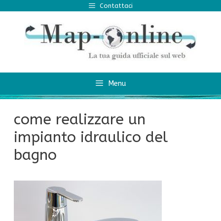
Vai
Contattaci
al
contenuto
Menu
come realizzare un
impianto idraulico del
bagno