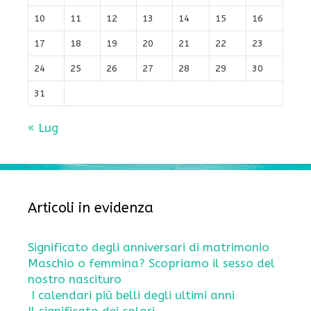
10
11
12
13
14
15
16
17
18
19
20
21
22
23
24
25
26
27
28
29
30
31
« Lug
Articoli in evidenza
Significato degli anniversari di matrimonio
Maschio o femmina? Scopriamo il sesso del
nostro nascituro
I calendari più belli degli ultimi anni