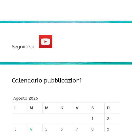
Seguici su:
Calendario pubblicazioni
Agosto 2026
L
M
M
G
V
S
D
1
2
3
4
5
6
7
8
9