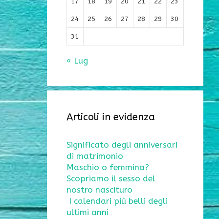
17
18
19
20
21
22
23
24
25
26
27
28
29
30
31
« Lug
Articoli in evidenza
Significato degli anniversari
di matrimonio
Maschio o femmina?
Scopriamo il sesso del
nostro nascituro
I calendari più belli degli
ultimi anni