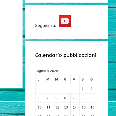
Seguici su:
Calendario pubblicazioni
Agosto 2026
L
M
M
G
V
S
D
1
2
3
4
5
6
7
8
9
10
11
12
13
14
15
16