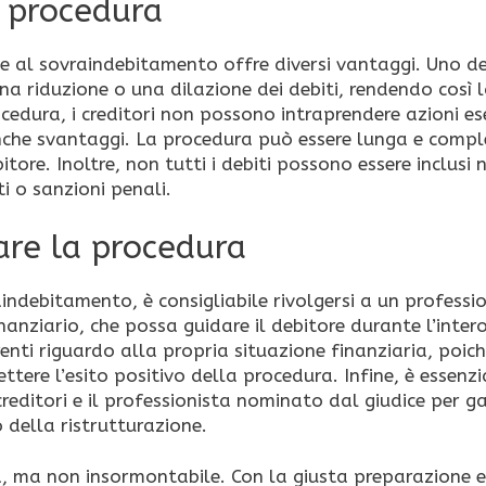
a procedura
 al sovraindebitamento offre diversi vantaggi. Uno de
 una riduzione o una dilazione dei debiti, rendendo così 
rocedura, i creditori non possono intraprendere azioni es
anche svantaggi. La procedura può essere lunga e compl
ore. Inoltre, non tutti i debiti possono essere inclusi 
i o sanzioni penali.
tare la procedura
indebitamento, è consigliabile rivolgersi a un professi
nziario, che possa guidare il debitore durante l’inter
enti riguardo alla propria situazione finanziaria, poic
ere l’esito positivo della procedura. Infine, è essenzi
editori e il professionista nominato dal giudice per ga
 della ristrutturazione.
a, ma non insormontabile. Con la giusta preparazione e 