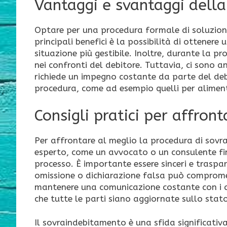
Vantaggi e svantaggi dell
Optare per una procedura formale di soluzione
principali benefici è la possibilità di ottenere
situazione più gestibile. Inoltre, durante la p
nei confronti del debitore. Tuttavia, ci sono 
richiede un impegno costante da parte del debit
procedura, come ad esempio quelli per aliment
Consigli pratici per affron
Per affrontare al meglio la procedura di sovra
esperto, come un avvocato o un consulente fina
processo. È importante essere sinceri e traspar
omissione o dichiarazione falsa può compromett
mantenere una comunicazione costante con i cr
che tutte le parti siano aggiornate sullo stato
Il sovraindebitamento è una sfida significativ