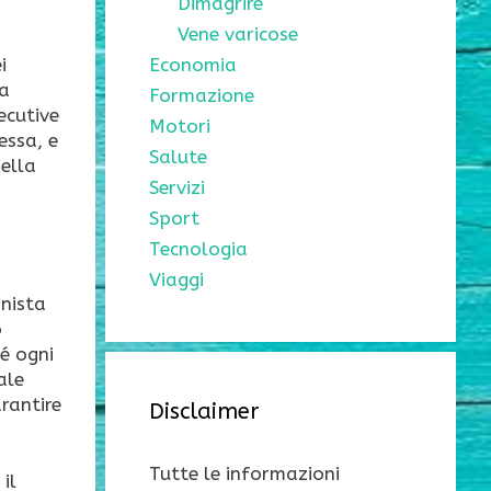
Dimagrire
Vene varicose
Economia
i
la
Formazione
ecutive
Motori
essa, e
Salute
nella
Servizi
Sport
Tecnologia
Viaggi
onista
o
hé ogni
ale
rantire
Disclaimer
Tutte le informazioni
il