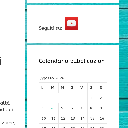
Seguici su:
i
Calendario pubblicazioni
Agosto 2026
L
M
M
G
V
S
D
1
2
ealtà
3
4
5
6
7
8
9
ado di
10
11
12
13
14
15
16
azione,