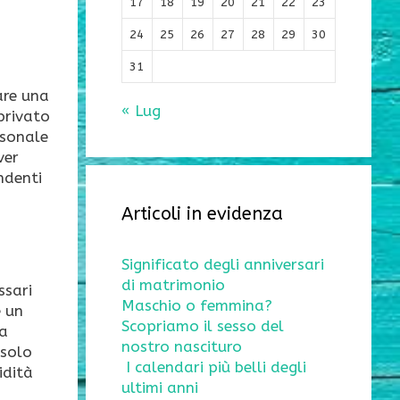
17
18
19
20
21
22
23
24
25
26
27
28
29
30
31
are una
« Lug
 privato
rsonale
ver
ndenti
Articoli in evidenza
Significato degli anniversari
di matrimonio
ssari
Maschio o femmina?
e un
Scopriamo il sesso del
na
nostro nascituro
 solo
I calendari più belli degli
idità
ultimi anni