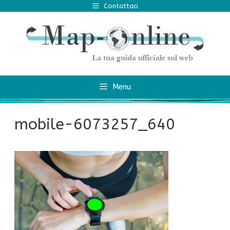
Vai
Contattaci
al
contenuto
Menu
mobile-6073257_640