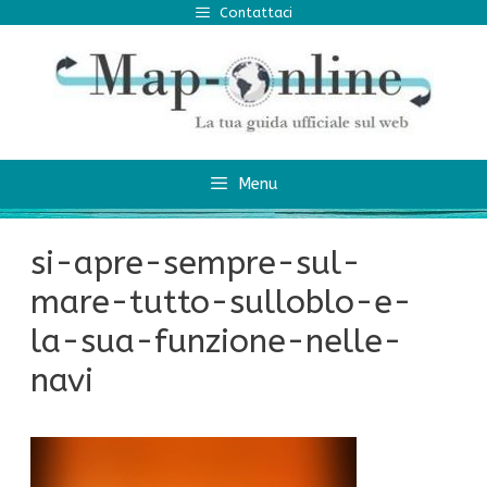
Vai
Contattaci
al
contenuto
Menu
si-apre-sempre-sul-
mare-tutto-sulloblo-e-
la-sua-funzione-nelle-
navi