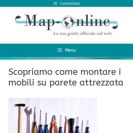
Vai
Contattaci
al
contenuto
Menu
Scopriamo come montare i
mobili su parete attrezzata