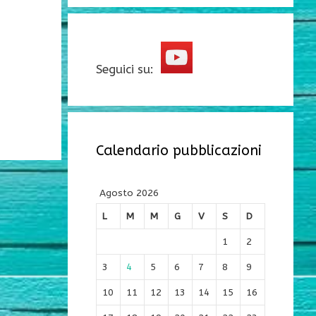
Seguici su:
Calendario pubblicazioni
Agosto 2026
L
M
M
G
V
S
D
1
2
3
4
5
6
7
8
9
10
11
12
13
14
15
16