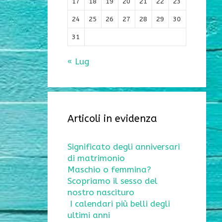
17
18
19
20
21
22
23
24
25
26
27
28
29
30
31
« Lug
Articoli in evidenza
Significato degli anniversari
di matrimonio
Maschio o femmina?
Scopriamo il sesso del
nostro nascituro
I calendari più belli degli
ultimi anni