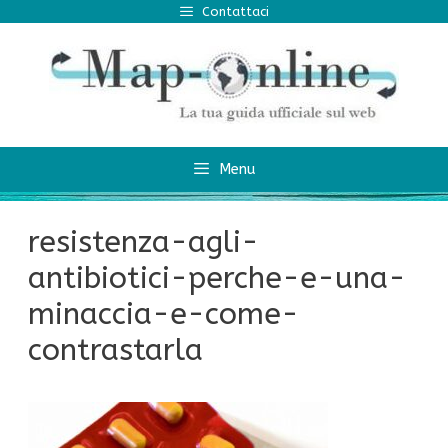
Vai
Contattaci
al
contenuto
Menu
resistenza-agli-
antibiotici-perche-e-una-
minaccia-e-come-
contrastarla