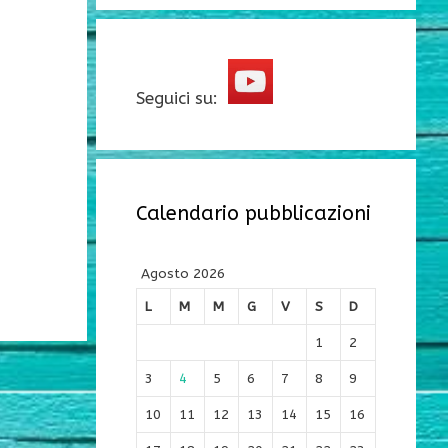
Seguici su:
Calendario pubblicazioni
Agosto 2026
L
M
M
G
V
S
D
1
2
3
4
5
6
7
8
9
10
11
12
13
14
15
16