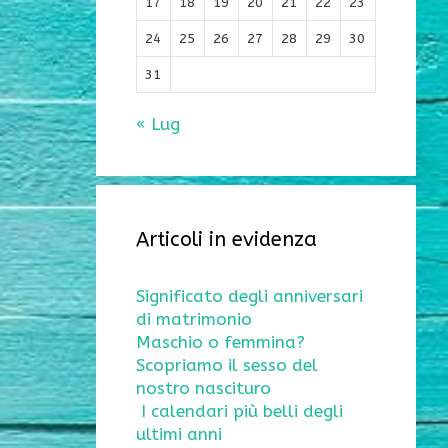
17
18
19
20
21
22
23
24
25
26
27
28
29
30
31
« Lug
Articoli in evidenza
Significato degli anniversari
di matrimonio
Maschio o femmina?
Scopriamo il sesso del
nostro nascituro
I calendari più belli degli
ultimi anni