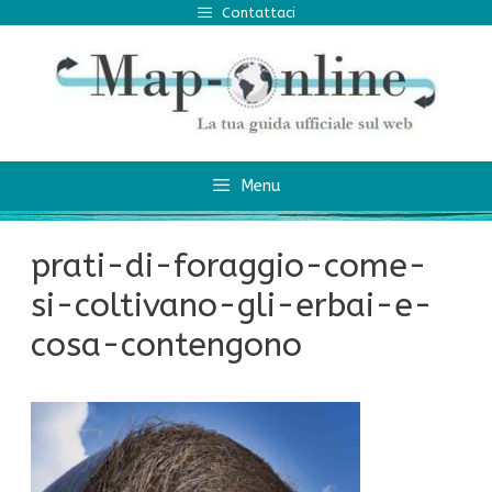
Vai
Contattaci
al
contenuto
Menu
prati-di-foraggio-come-
si-coltivano-gli-erbai-e-
cosa-contengono