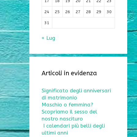
17
18
19
20
21
22
23
24
25
26
27
28
29
30
31
« Lug
Articoli in evidenza
Significato degli anniversari
di matrimonio
Maschio o femmina?
Scopriamo il sesso del
nostro nascituro
I calendari più belli degli
ultimi anni