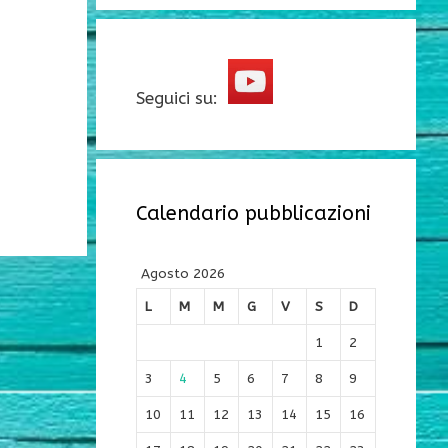
Seguici su:
Calendario pubblicazioni
Agosto 2026
L
M
M
G
V
S
D
1
2
3
4
5
6
7
8
9
10
11
12
13
14
15
16