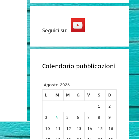
Seguici su:
Calendario pubblicazioni
Agosto 2026
L
M
M
G
V
S
D
1
2
3
4
5
6
7
8
9
10
11
12
13
14
15
16