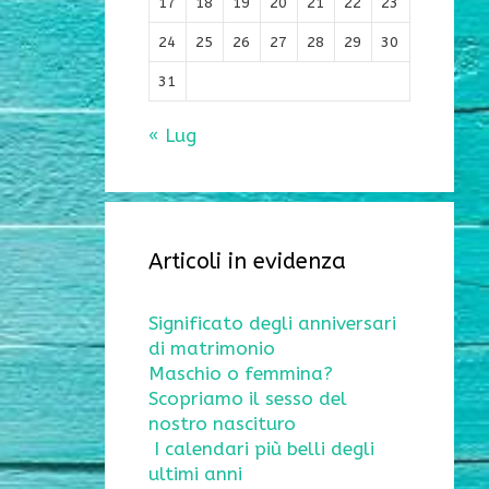
17
18
19
20
21
22
23
24
25
26
27
28
29
30
31
« Lug
Articoli in evidenza
Significato degli anniversari
di matrimonio
Maschio o femmina?
Scopriamo il sesso del
nostro nascituro
I calendari più belli degli
ultimi anni