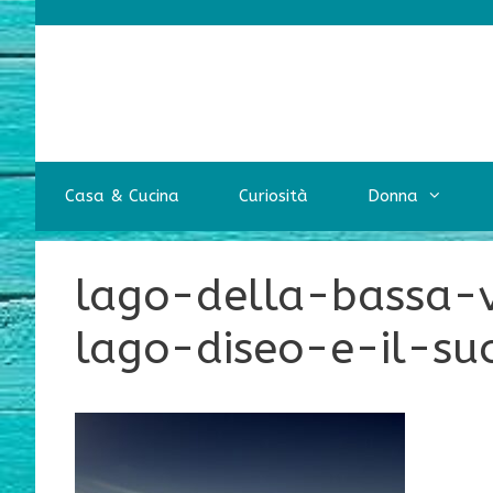
Vai
al
contenuto
Casa & Cucina
Curiosità
Donna
lago-della-bassa-
lago-diseo-e-il-suo