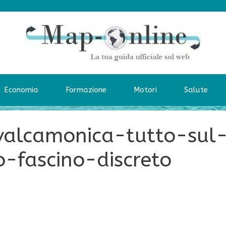
Economia
Formazione
Motori
Salute
valcamonica-tutto-sul
-fascino-discreto