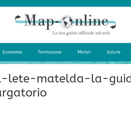
Economia
Formazione
Motori
Salute
-lete-matelda-la-gui
rgatorio