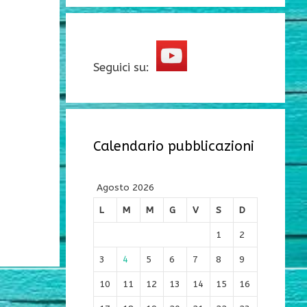
Seguici su:
Calendario pubblicazioni
Agosto 2026
L
M
M
G
V
S
D
1
2
3
4
5
6
7
8
9
10
11
12
13
14
15
16