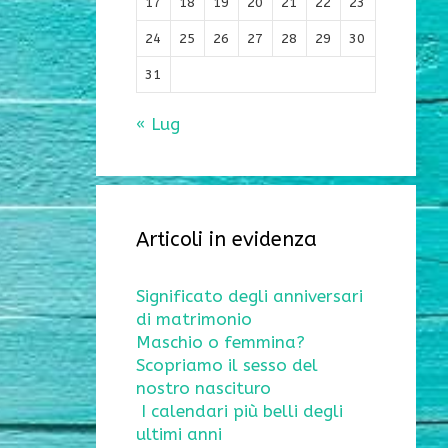
17
18
19
20
21
22
23
24
25
26
27
28
29
30
31
« Lug
Articoli in evidenza
Significato degli anniversari
di matrimonio
Maschio o femmina?
Scopriamo il sesso del
nostro nascituro
I calendari più belli degli
ultimi anni