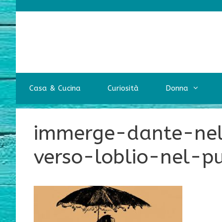
Vai
al
contenuto
Casa & Cucina
Curiosità
Donna
immerge-dante-nel
verso-loblio-nel-pu