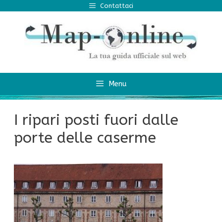
Vai
Contattaci
al
contenuto
Menu
I ripari posti fuori dalle
porte delle caserme